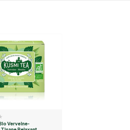
Bio Verveine-
 Tisane Relaxante