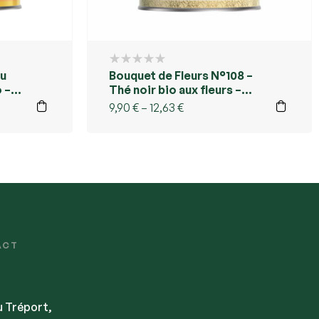
du
Bouquet de Fleurs N°108 –
 –
Thé noir bio aux fleurs –
Kusmi Tea Réunion
9,90
€
–
12,63
€
ACT
u Tréport,