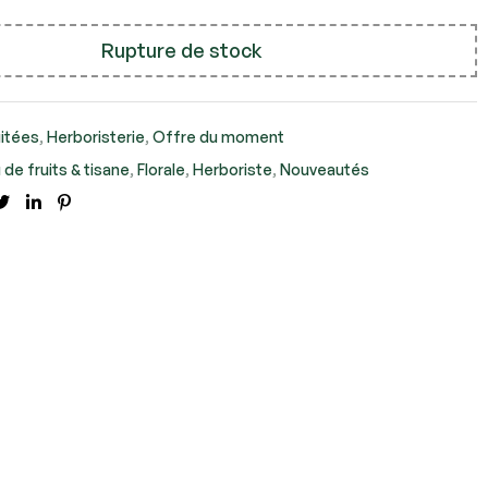
Rupture de stock
uitées
,
Herboristerie
,
Offre du moment
 de fruits & tisane
,
Florale
,
Herboriste
,
Nouveautés
cebook
Twitter
Linkedin
Pinterest