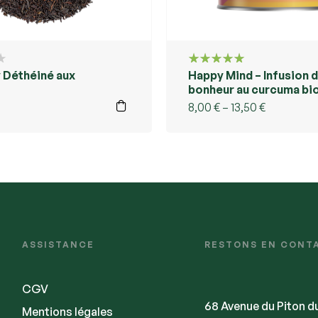
y Déthéiné aux
Happy Mind – Infusion 
Note
5.00
sur 5
bonheur au curcuma bio
Kusmi Tea Réunion
8,00
€
–
13,50
€
ASSISTANCE
RESTONS EN CONT
CGV
68 Avenue du Piton d
Mentions légales