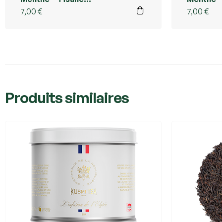
Rafraîchissante Sans
Sans Thé
7,00
€
7,00
€
Théine | Kusmi Tea Réunion
Réunion
Produits similaires