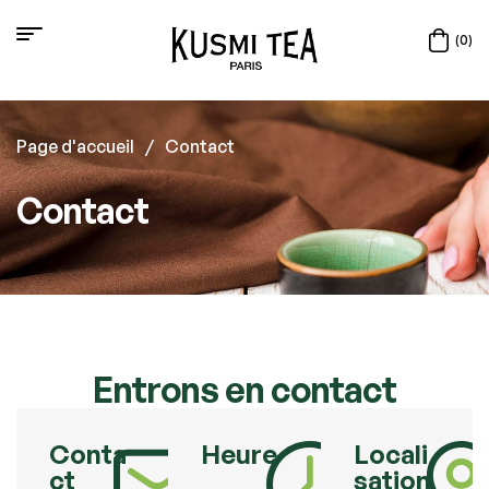
(0)
Page d'accueil
/
Contact
Contact
Entrons en contact
Conta
Heure
Locali
ct
sation