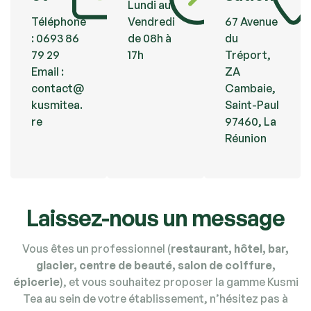
Lundi au
Téléphone
Vendredi
67 Avenue
: 0693 86
de 08h à
du
79 29
17h
Tréport,
Email :
ZA
contact@
Cambaie,
kusmitea.
Saint-Paul
re
97460, La
Réunion
Laissez-nous un message
Vous êtes un professionnel (
restaurant, hôtel, bar,
glacier, centre de beauté, salon de coiffure,
épicerie
), et vous souhaitez proposer la gamme Kusmi
Tea au sein de votre établissement, n’hésitez pas à