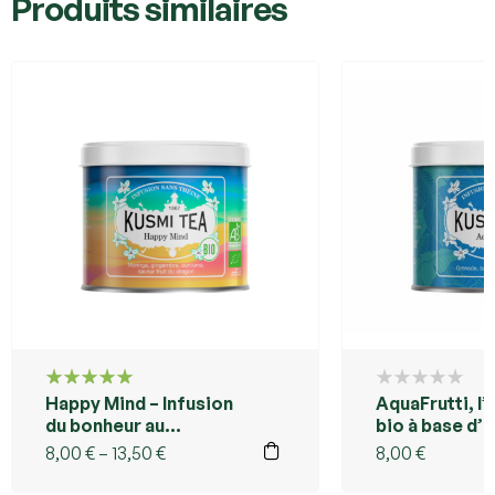
Produits similaires
Happy Mind – Infusion
AquaFrutti, l’
Note
5.00
sur 5
du bonheur au
bio à base d’
curcuma bio – Kusmi
SuperFruitée
8,00
€
–
13,50
€
8,00
€
Tea Réunion