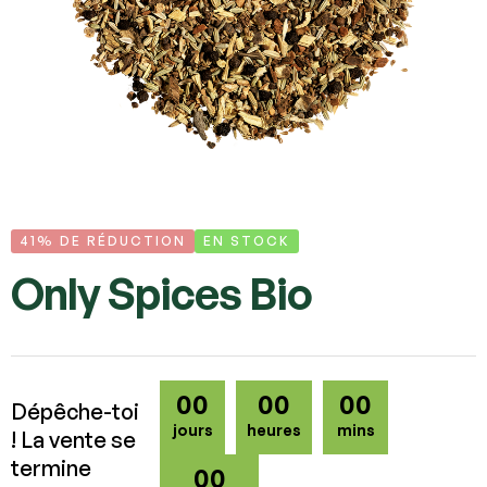
41% DE RÉDUCTION
EN STOCK
Only Spices Bio
00
00
00
Dépêche-toi
jours
heures
mins
! La vente se
termine
00