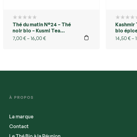
Thé du matin N°24 – Thé
Kashmir 
noir bio – Kusmi Tea
bio épic
Réunion
Réunion
7,00
€
–
16,00
€
14,50
€
–
À PROPOS
La marque
Contact
Le Thé Bio à la Réunion