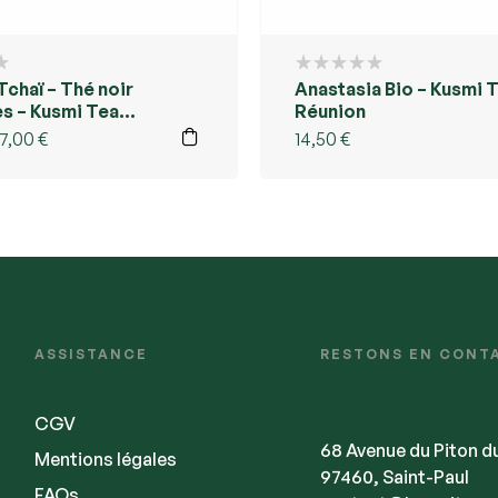
Tchaï – Thé noir
Anastasia Bio – Kusmi 
es – Kusmi Tea
Réunion
17,00
€
14,50
€
ASSISTANCE
RESTONS EN CONT
CGV
68 Avenue du Piton d
Mentions légales
97460, Saint-Paul
FAQs