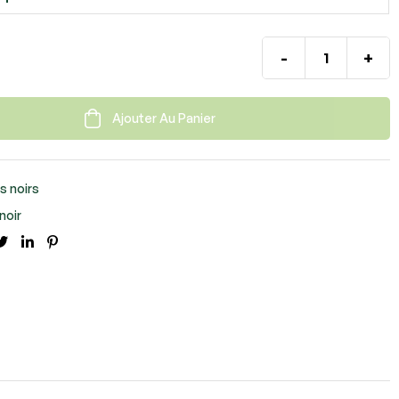
-
+
Ajouter Au Panier
s noirs
noir
cebook
Twitter
Linkedin
Pinterest