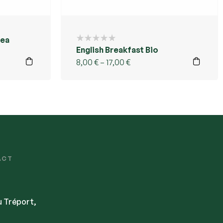
Tea
English Breakfast Bio
8,00
€
–
17,00
€
ACT
u Tréport,