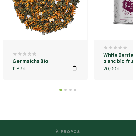
White Berries
Genmaicha Bio
blanc bio frui
bois – Kusmi 
11,69
€
20,00
€
Réunion
À PROPOS