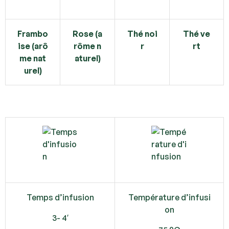
Frambo
Rose (a
Thé noi
Thé ve
ise (arô
rôme n
r
rt
me nat
aturel)
urel)
Temps d’infusion
Température d’infusi
on
3- 4′