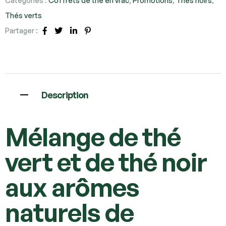
Catégories :
Coffrets de thé en vrac
,
Promotions
,
Thés noirs
,
Thés verts
Partager :
Facebook
Twitter
Linkedin
Pinterest
Description
Mélange de thé
vert et de thé noir
aux arômes
naturels de