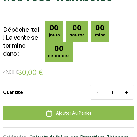
00
00
00
Dépêche-toi
jours
heures
mins
! La vente se
termine
00
dans :
secondes
30,00
€
49,00
€
-
+
Quantité
Ajouter Au Panier