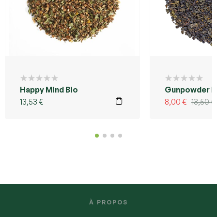
Happy Mind Bio
Gunpowder B
13,53
€
8,00
€
13,50
€
À PROPOS