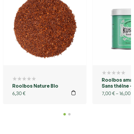
Rooibos aman
Rooibos Nature Bio
Sans théine –
Tea Réunion
6,30
€
7,00
€
–
16,00