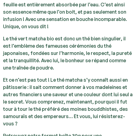
feuille est entièrement absorbée par l’eau. C’est ainsi
son essence même que l’on boit, et pas seulement son
infusion ! Avec une sensation en bouche incomparable.
Unique, on vous dit !
Le thé vert matcha bio est donc un thé bien singulier, il
est l’emblème des fameuses cérémonies du thé
japonaises, fondées sur l’harmonie, le respect, la pureté
et la tranquillité. Avec lui, le bonheur se répand comme
une traînée de poudre.
Et ce n’est pas tout ! Le thé matcha s’y connaît aussi en
pâtisserie : il sait comment donner à vos madeleines et
autres financiers une saveur et une couleur dont lui seul a
le secret. Vous comprenez, maintenant, pourquoi il fut
tour à tour le thé préféré des moines bouddhistes, des
samouraïs et des empereurs… Et vous, lui résisterez-
vous ?
Retrouvez notre format boîte 30g pour une