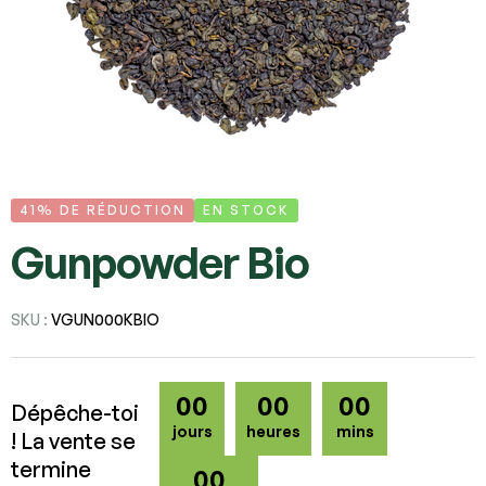
41% DE RÉDUCTION
EN STOCK
Gunpowder Bio
SKU :
VGUN000KBIO
00
00
00
Dépêche-toi
jours
heures
mins
! La vente se
termine
00