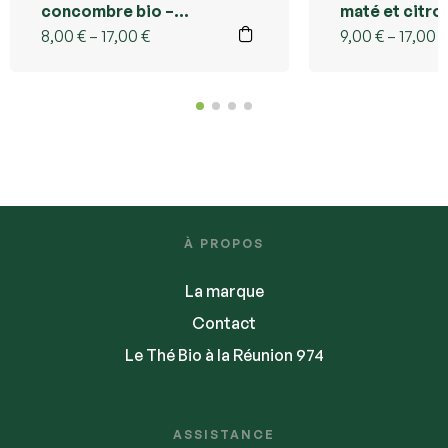
concombre bio –
maté et citro
Kusmi Tea Réunion
Tea Réunion
8,00
€
–
17,00
€
9,00
€
–
17,00
€
À PROPOS
La marque
Contact
Le Thé Bio à la Réunion 974
ASSISTANCE