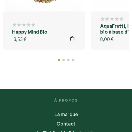
AquaFrutti, l’
Happy Mind Bio
bio à base d’
SuperFruitée
13,53
€
8,00
€
À PROPOS
La marque
Contact