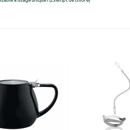
nsable à usage unique ! (Exempt de chlore)