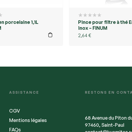
n porcelaine 1,1L
Pince pour filtre à thé E
M
inox – FINUM
2,64
€
ASSISTANCE
RESTONS EN CONT
CGV
68 Avenue du Piton d
Mentions légales
97460, Saint-Paul
FAQs