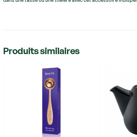
dans une tasse ou une théière avec cet accessoire indispe
Produits similaires