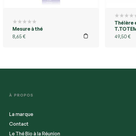
Théière e
Mesure à thé
T.TOTE
8,65
€
49,50
€
À PROPOS
La marque
Contact
Le Thé Bio à la Réunion