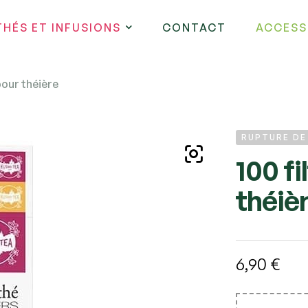
THÉS ET INFUSIONS
CONTACT
ACCESS
pour théière
RUPTURE D
100 fi
théiè
6,90
€