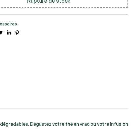
Rupture de stock
essoires
cebook
Twitter
Linkedin
Pinterest
biodégradables. Dégustez votre thé en vrac ou votre infusion