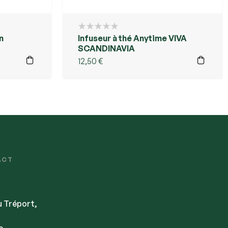
n
Infuseur à thé Anytime VIVA
SCANDINAVIA
12,50
€
ACT
u Tréport,