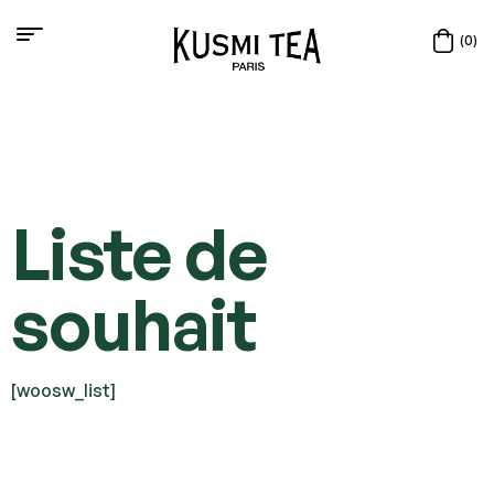
(0)
Liste de
souhait
[woosw_list]