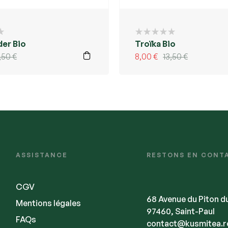
er Bio
Troïka Bio
,50
€
8,00
€
13,50
€
ASSISTANCE
RESTONS EN CONT
CGV
68 Avenue du Piton d
Mentions légales
97460, Saint-Paul
FAQs
contact@kusmitea.r