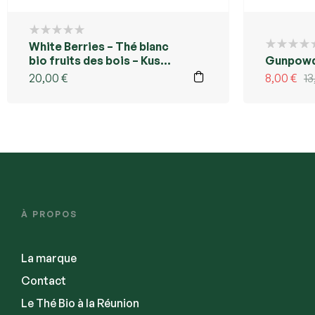
White Berries – Thé blanc
bio fruits des bois – Kusmi
Gunpowd
Tea Réunion
20,00
€
8,00
€
13
À PROPOS
La marque
Contact
Le Thé Bio à la Réunion