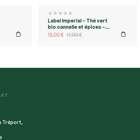
Label Imperial – Thé vert
bio cannelle et épices –
Kusmi Tea Réunion
13,00
€
17,00
€
ACT
u Tréport,
e