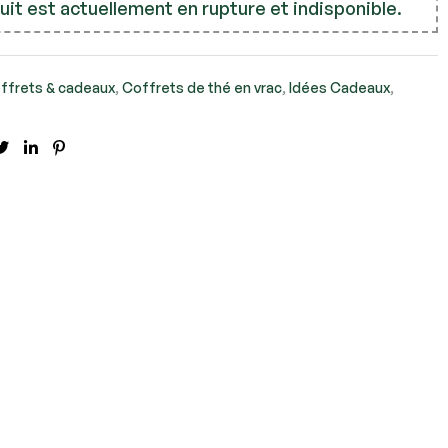
it est actuellement en rupture et indisponible.
ffrets & cadeaux
,
Coffrets de thé en vrac
,
Idées Cadeaux
,
cebook
Twitter
Linkedin
Pinterest